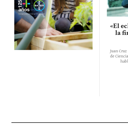
«El ec
la f
Juan Cruz 
de Cienci
habl