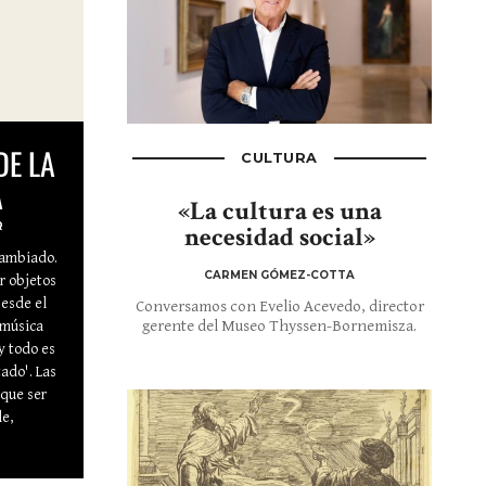
DE LA
CULTURA
A
«La cultura es una
R
necesidad social»
cambiado.
CARMEN GÓMEZ-COTTA
r objetos
Desde el
Conversamos con Evelio Acevedo, director
gerente del Museo Thyssen-Bornemisza.
 música
oy todo es
ado'. Las
 que ser
e,