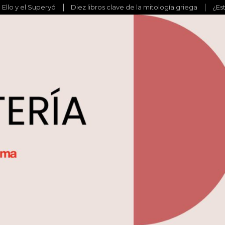
l Ello y el Superyó
Diez libros clave de la mitología griega
¿Es